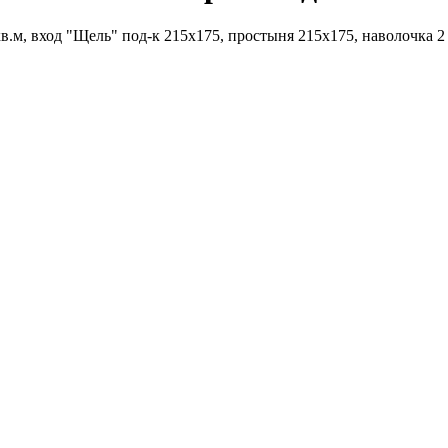
кв.м, вход "Щель" под-к 215х175, простыня 215х175, наволочка 2