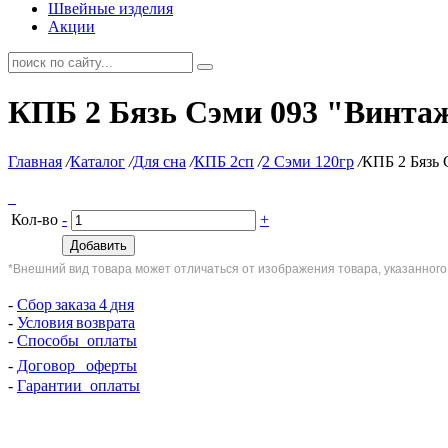
Швейные изделия
Акции
КПБ 2 Бязь Сэми 093 "Винта
Главная
/
Каталог
/
Для сна
/
КПБ 2сп
/
2 Сэми 120гр
/
КПБ 2 Бязь 
Кол-во
-
+
Добавить
*Внешний вид товара может отличаться от изображения товара, указанного
-
Сбор
заказа
4
дня
-
Условия
возврата
-
Способы оплаты
-
Договор
оферты
-
Гарантии оплаты