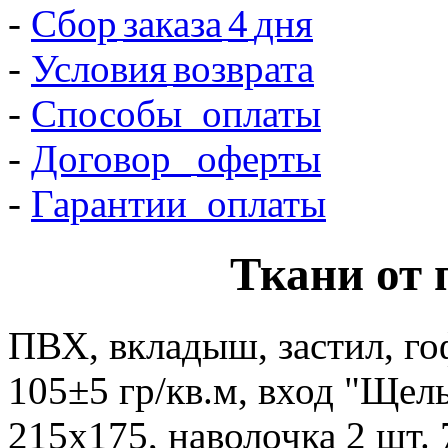
-
Сбор
заказа
4
дня
-
Условия
возврата
-
Способы оплаты
-
Договор
оферты
-
Гарантии оплаты
Ткани от 
ПВХ, вкладыш, застил, гоф
105±5 гр/кв.м, вход "Щел
215х175, наволочка 2 шт.