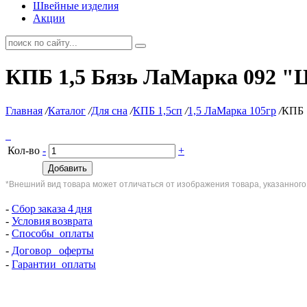
Швейные изделия
Акции
КПБ 1,5 Бязь ЛаМарка 092 "
Главная
/
Каталог
/
Для сна
/
КПБ 1,5сп
/
1,5 ЛаМарка 105гр
/
КПБ 
Кол-во
-
+
Добавить
*Внешний вид товара может отличаться от изображения товара, указанного
-
Сбор
заказа
4
дня
-
Условия
возврата
-
Способы оплаты
-
Договор
оферты
-
Гарантии оплаты